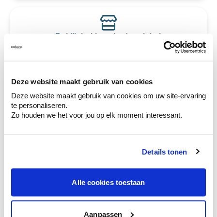
Bekijk je kleur in de winkel
Ontdek er kleurechte stalen van je
kleurenselectie.
Bekijk er de bijhorende tinten om je kleur
Deze website maakt gebruik van cookies
te verfijnen.
Deze website maakt gebruik van cookies om uw site-ervaring
Krijg persoonlijk advies om kleuren te
te personaliseren.
combineren.
Zo houden we het voor jou op elk moment interessant.
Details tonen
Deze stijlen zijn misschien ook iets voor jou
Alle cookies toestaan
Aanpassen