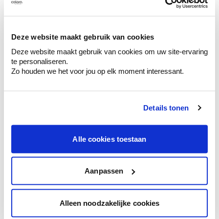
Kleuradvies aan huis
Deze website maakt gebruik van cookies
Ga samen met de kleuradviseur door je
Deze website maakt gebruik van cookies om uw site-ervaring
ruimtes.
te personaliseren.
Krijg kleuradvies op basis van de lichtinval
Zo houden we het voor jou op elk moment interessant.
en je meubels.
Krijg ineens een technologische check-up
van je muren.
Details tonen
Alle cookies toestaan
Bekijk je kleur in de winkel
Aanpassen
Ontdek er kleurechte stalen van je
kleurenselectie.
Alleen noodzakelijke cookies
Bekijk er de bijhorende tinten om je kleur
te verfijnen.