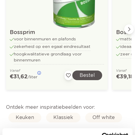
Bossprim
Boss-t
voor binnenmuren en plafonds
matte 
zekerheid op een egaal eindresultaat
ideaal
hoogkwalitatieve grondlaag voor
zeer g
binnenmuren
Vanaf
Vanaf
Bestel
€ 31,62
€ 39,18
/liter
Ontdek meer inspiratiebeelden voor:
Keuken
Klassiek
Off white