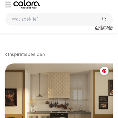
nkel
Belgische kwaliteitsverf van BOSS paints
Inspiratiebeelden