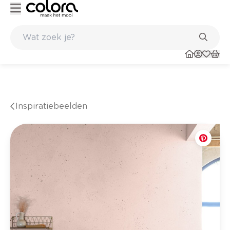
Belgische kwaliteitsverf van BOSS paints
Inspiratiebeelden