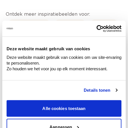
Ontdek meer inspiratiebeelden voor:
Woonkamer
Modern
Groen
Roze
Stone Art - steenimitatie
Deze website maakt gebruik van cookies
Deze website maakt gebruik van cookies om uw site-ervaring
te personaliseren.
Zo houden we het voor jou op elk moment interessant.
Kleuradvies aan huis
Ga samen met de kleuradviseur door je
ruimtes.
Details tonen
Krijg kleuradvies op basis van de lichtinval
en je meubels.
Alle cookies toestaan
Krijg ineens een technologische check-up
van je muren.
Aanpassen