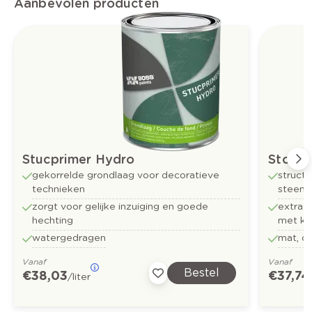
Aanbevolen producten
Stucprimer Hydro
Stone 
gekorrelde grondlaag voor decoratieve
struct
technieken
steenac
zorgt voor gelijke inzuiging en goede
extra k
hechting
met kl
watergedragen
mat, o
Vanaf
Vanaf
Bestel
€ 38,03
€ 37,74
/liter