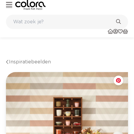
inkel
Belgische kwaliteitsverf van BOSS paints
Inspiratiebeelden