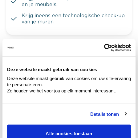
en je meubels.
Krijg ineens een technologische check-up
van je muren.
Bekijk je kleur in de winkel
Ontdek er kleurechte stalen van je
Deze website maakt gebruik van cookies
kleurenselectie.
Deze website maakt gebruik van cookies om uw site-ervaring
Bekijk er de bijhorende tinten om je kleur
te personaliseren.
te verfijnen.
Zo houden we het voor jou op elk moment interessant.
Krijg persoonlijk advies om kleuren te
combineren.
Details tonen
Alle cookies toestaan
Deze stijlen zijn misschien ook iets voor jou