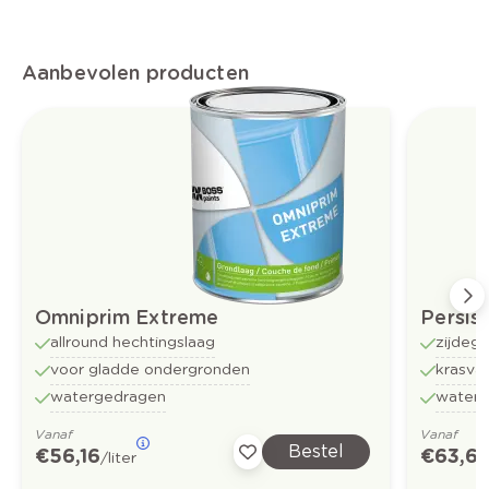
Aanbevolen producten
Omniprim Extreme
Persis
allround hechtingslaag
zijdegl
voor gladde ondergronden
krasvas
watergedragen
water
Vanaf
Vanaf
Bestel
€ 56,16
€ 63,6
/liter