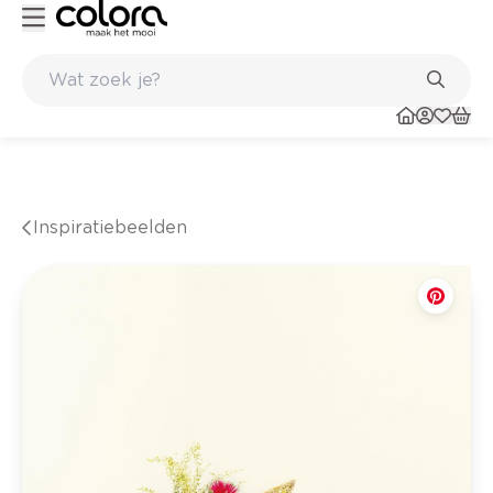
Belgische kwaliteitsverf van BOSS paints
Inspiratiebeelden