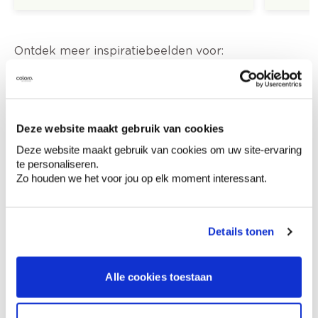
Ontdek meer inspiratiebeelden voor:
Woonkamer
Modern
Blauw
Colora-magazine
Deze website maakt gebruik van cookies
Deze website maakt gebruik van cookies om uw site-ervaring
te personaliseren.
Zo houden we het voor jou op elk moment interessant.
Kleuradvies aan huis
Ga samen met de kleuradviseur door je
ruimtes.
Details tonen
Krijg kleuradvies op basis van de lichtinval
en je meubels.
Alle cookies toestaan
Krijg ineens een technologische check-up
van je muren.