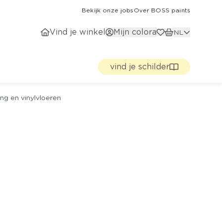
Bekijk onze jobs
Over BOSS paints
Vind je winkel
Mijn colora
NL
vind je schilder
ng en vinylvloeren