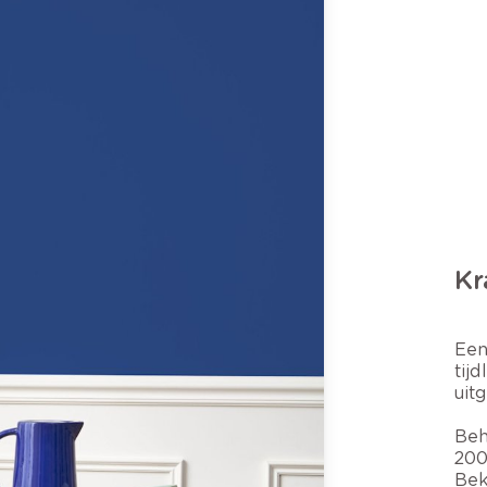
Kr
Een
tij
uit
Beh
20
Bek