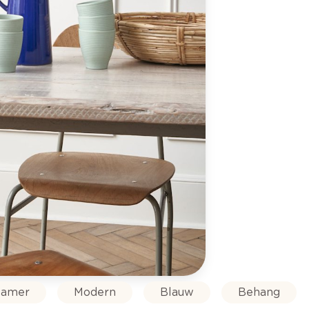
amer
Modern
Blauw
Behang