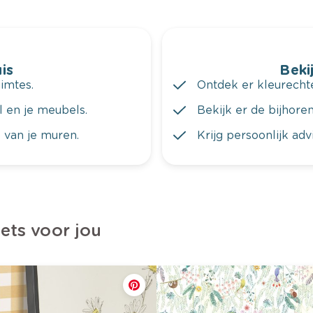
is
Bekij
imtes.
Ontdek er kleurechte
al en je meubels.
Bekijk er de bijhoren
 van je muren.
Krijg persoonlijk ad
iets voor jou