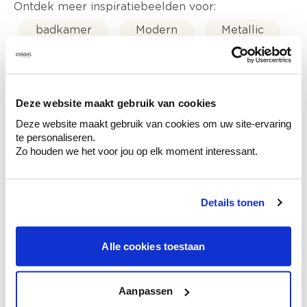
Ontdek meer inspiratiebeelden voor:
badkamer
Modern
Metallic
Stone Art - steenimitatie
Deze website maakt gebruik van cookies
Deze website maakt gebruik van cookies om uw site-ervaring
te personaliseren.
Kleuradvies aan huis
Zo houden we het voor jou op elk moment interessant.
Ga samen met de kleuradviseur door je
ruimtes.
Krijg kleuradvies op basis van de lichtinval
Details tonen
en je meubels.
Krijg ineens een technologische check-up
Alle cookies toestaan
van je muren.
Aanpassen