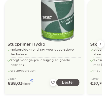
Stucprimer Hydro
Stone 
gekorrelde grondlaag voor decoratieve
struct
technieken
steenac
zorgt voor gelijke inzuiging en goede
extra k
hechting
met kl
watergedragen
mat, o
Vanaf
Vanaf
Bestel
€ 38,03
€ 37,74
/liter