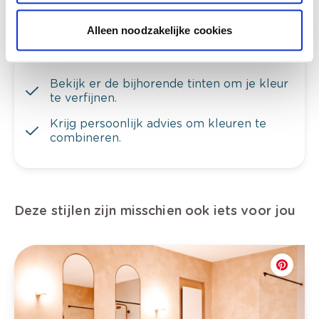
Bekijk je kleur in de winkel
Alleen noodzakelijke cookies
Ontdek er kleurechte stalen van je
kleurenselectie.
Bekijk er de bijhorende tinten om je kleur
te verfijnen.
Krijg persoonlijk advies om kleuren te
combineren.
Deze stijlen zijn misschien ook iets voor jou