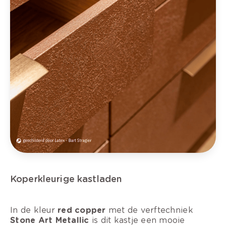
Koper
kleurige kastladen
In de kleur
red copper
met de verftechniek
Stone Art Metallic
is dit kastje een mooie