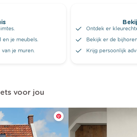
is
Bekij
imtes.
Ontdek er kleurechte
al en je meubels.
Bekijk er de bijhoren
 van je muren.
Krijg persoonlijk ad
iets voor jou