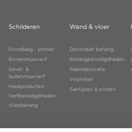
Schilderen
Wand & vloer
Grondlaag - primer
Decoratief behang
e
Binnenmuurverf
Behangbenodigdheden
Gevel- &
Raamdecoratie
buitenmuurverf
Vinylvloer
Houtproducten
Sierlijsten & plinten
Verfbenodigdheden
Vliesbehang