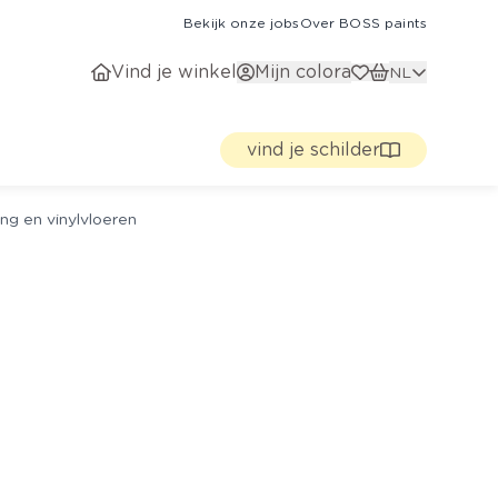
Bekijk onze jobs
Over BOSS paints
Vind je winkel
Mijn colora
NL
vind je schilder
ng en vinylvloeren