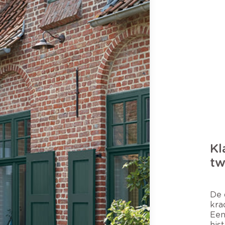
Kl
tw
De 
kra
Een
his