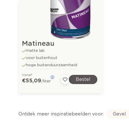
Matineau
matte lak
voor buitenhout
hoge buitenduurzaamheid
Vanaf
Bestel
€ 55,09
/liter
Ontdek meer inspiratiebeelden voor:
Gevel