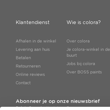
Klantendienst
Wie is colora?
Afhalen in de winkel
Over colora
Levering aan huis
Je colora-winkel in d
buurt
Betalen
Jobs bij colora
Retourneren
Over BOSS paints
Online reviews
Contact
Abonneer je op onze nieuwsbrief
En krijg 5 euro korting in je mailbox