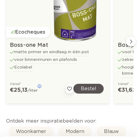
Ecocheques
Boss-one Mat
Bossp
matte primer en eindlaag in één pot
voor b
voor binnenmuren en plafonds
zekerh
Ecolabel
hoogkw
binnen
Vanaf
Vanaf
Bestel
€ 25,13
€ 31,62
/liter
Ontdek meer inspiratiebeelden voor:
Woonkamer
Modern
Blauw