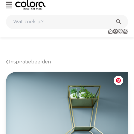
Kleur- en verfadvies aan huis en in de winkel
Inspiratiebeelden