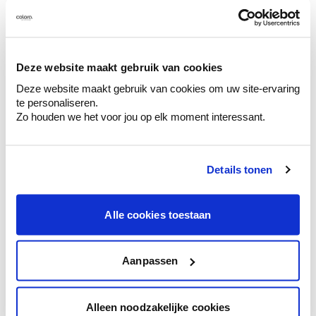
Deze website maakt gebruik van cookies
Kleuradvies aan huis
Deze website maakt gebruik van cookies om uw site-ervaring
Ga samen met de kleuradviseur door je
te personaliseren.
ruimtes.
Zo houden we het voor jou op elk moment interessant.
Krijg kleuradvies op basis van de lichtinval
en je meubels.
Krijg ineens een technologische check-up
Details tonen
van je muren.
Alle cookies toestaan
Aanpassen
Bekijk je kleur in de winkel
Ontdek er kleurechte stalen van je
kleurenselectie.
Alleen noodzakelijke cookies