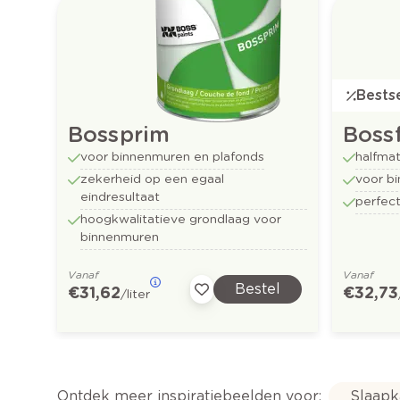
Bestse
Bossprim
Bossf
voor binnenmuren en plafonds
halfmat
zekerheid op een egaal
voor b
eindresultaat
perfect
hoogkwalitatieve grondlaag voor
binnenmuren
Vanaf
Vanaf
Bestel
€ 31,62
€ 32,73
/liter
Ontdek meer inspiratiebeelden voor:
Slaap