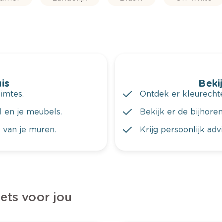
is
Bekij
imtes.
Ontdek er kleurechte
al en je meubels.
Bekijk er de bijhoren
 van je muren.
Krijg persoonlijk ad
iets voor jou