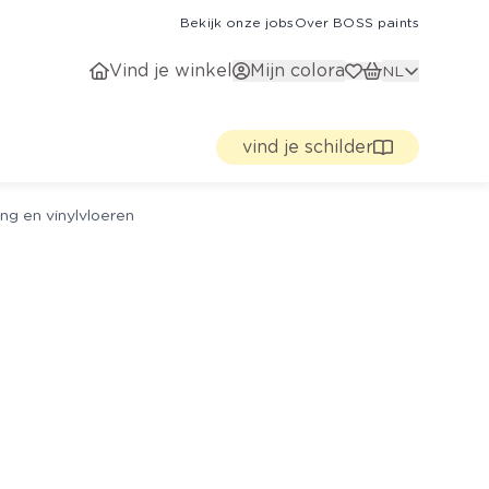
Bekijk onze jobs
Over BOSS paints
Vind je winkel
Mijn colora
NL
vind je schilder
ng en vinylvloeren