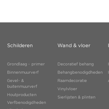
Schilderen
Wand & vloer
Grondlaag - primer
Decoratief behang
e
Binnenmuurverf
Behangbenodigdheden
Gevel- &
Raamdecoratie
buitenmuurverf
Vinylvloer
Houtproducten
Sierlijsten & plinten
Verfbenodigdheden