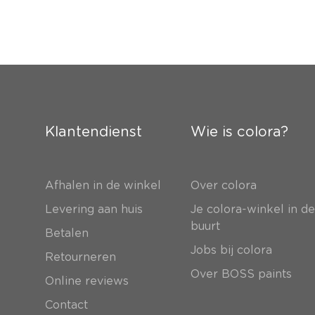
Klantendienst
Wie is colora?
Afhalen in de winkel
Over colora
Levering aan huis
Je colora-winkel in d
buurt
Betalen
Jobs bij colora
Retourneren
Over BOSS paints
Online reviews
Contact