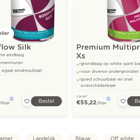
ller
low Silk
Premium Multipr
Xs
te eindlaag
innenmuren
grondlaag op white spirit ba
 egaal eindresultaat
voor diverse ondergronden
goed schuurbaar en snel
overschilderbaar
Vanaf
Bestel
Be
€ 55,22
/liter
/liter
kamer
Landelijk
Blauw
Off white