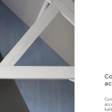
Co
ac
Com
acc
kal