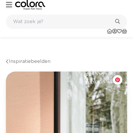
Belgische kwaliteitsverf van BOSS paints
Inspiratiebeelden