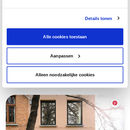
Bekijk je kleur in de winkel
Ontdek er kleurechte stalen van je
Details tonen
kleurenselectie.
Bekijk er de bijhorende tinten om je kleur
te verfijnen.
Alle cookies toestaan
Krijg persoonlijk advies om kleuren te
combineren.
Aanpassen
Alleen noodzakelijke cookies
Deze stijlen zijn misschien ook iets voor jou