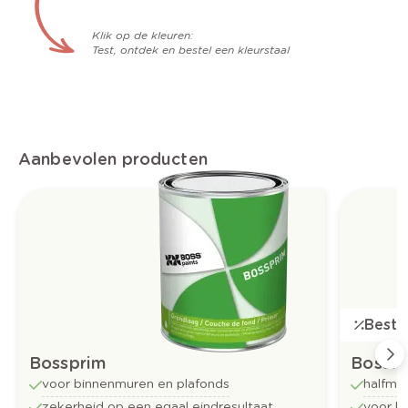
Klik op de kleuren:
Test, ontdek en bestel een kleurstaal
Aanbevolen producten
Bestse
Bossprim
Bossfl
voor binnenmuren en plafonds
halfma
zekerheid op een egaal eindresultaat
voor b