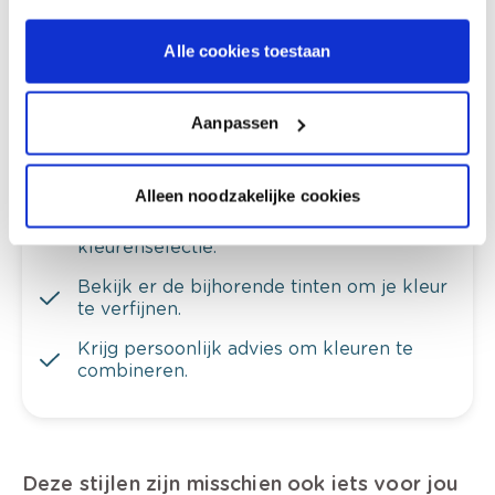
en je meubels.
Krijg ineens een technologische check-up
Alle cookies toestaan
van je muren.
Aanpassen
Alleen noodzakelijke cookies
Bekijk je kleur in de winkel
Ontdek er kleurechte stalen van je
kleurenselectie.
Bekijk er de bijhorende tinten om je kleur
te verfijnen.
Krijg persoonlijk advies om kleuren te
combineren.
Deze stijlen zijn misschien ook iets voor jou