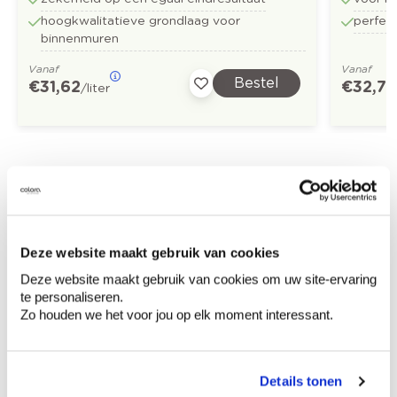
hoogkwalitatieve grondlaag voor
perfect
binnenmuren
Vanaf
Vanaf
Bestel
€ 31,62
€ 32,73
/liter
Ontdek meer inspiratiebeelden voor:
Keuken
Modern
Off white
Deze website maakt gebruik van cookies
Deze website maakt gebruik van cookies om uw site-ervaring
te personaliseren.
Zo houden we het voor jou op elk moment interessant.
Kleuradvies aan huis
Ga samen met de kleuradviseur door je
ruimtes.
Details tonen
Krijg kleuradvies op basis van de lichtinval