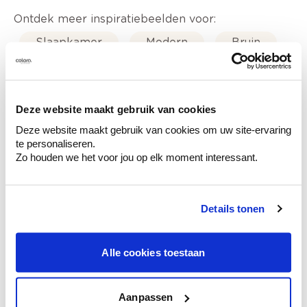
Ontdek meer inspiratiebeelden voor:
Slaapkamer
Modern
Bruin
Grijs
Colora-magazine
Deze website maakt gebruik van cookies
Deze website maakt gebruik van cookies om uw site-ervaring
te personaliseren.
Zo houden we het voor jou op elk moment interessant.
Kleuradvies aan huis
Ga samen met de kleuradviseur door je
ruimtes.
Details tonen
Krijg kleuradvies op basis van de lichtinval
en je meubels.
Krijg ineens een technologische check-up
Alle cookies toestaan
van je muren.
Aanpassen