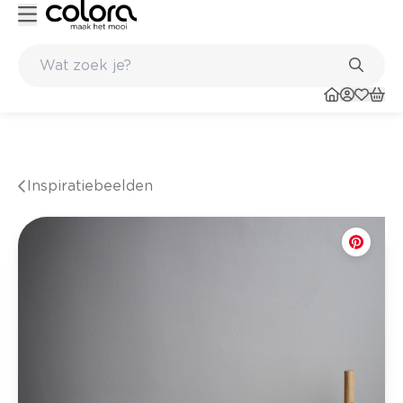
inkel
Belgische kwaliteitsverf van BOSS paints
Inspiratiebeelden