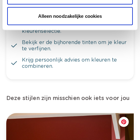
Alleen noodzakelijke cookies
Bekijk je kleur in de winkel
Ontdek er kleurechte stalen van je
kleurenselectie.
Bekijk er de bijhorende tinten om je kleur
te verfijnen.
Krijg persoonlijk advies om kleuren te
combineren.
Deze stijlen zijn misschien ook iets voor jou