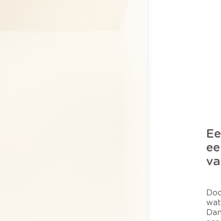
Ee
ee
va
Doo
wat
Dan