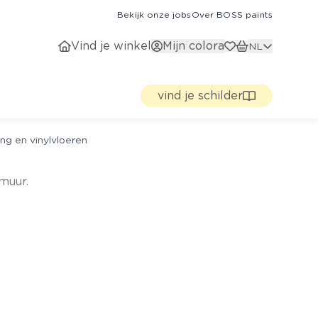
Bekijk onze jobs
Over BOSS paints
Vind je winkel
Mijn colora
NL
vind je schilder
ng en vinylvloeren
muur.