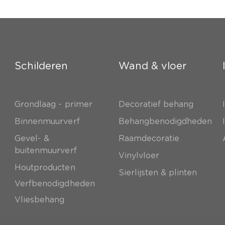
Schilderen
Wand & vloer
Grondlaag - primer
Decoratief behang
e
Binnenmuurverf
Behangbenodigdheden
Gevel- &
Raamdecoratie
buitenmuurverf
Vinylvloer
Houtproducten
Sierlijsten & plinten
Verfbenodigdheden
Vliesbehang