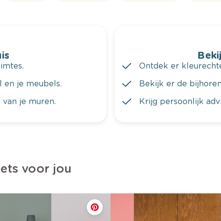
is
Bekij
imtes.
Ontdek er kleurechte
al en je meubels.
Bekijk er de bijhoren
 van je muren.
Krijg persoonlijk ad
iets voor jou