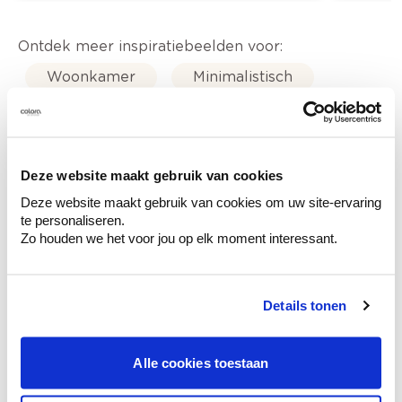
Ontdek meer inspiratiebeelden voor:
Woonkamer
Minimalistisch
Off white
Off black
Colora-magazine
Deze website maakt gebruik van cookies
Deze website maakt gebruik van cookies om uw site-ervaring
te personaliseren.
Zo houden we het voor jou op elk moment interessant.
Kleuradvies aan huis
Ga samen met de kleuradviseur door je
Details tonen
ruimtes.
Krijg kleuradvies op basis van de lichtinval
en je meubels.
Alle cookies toestaan
Krijg ineens een technologische check-up