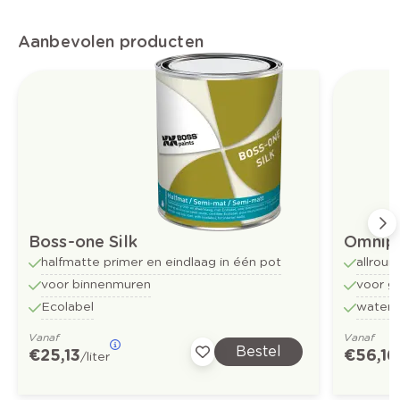
Aanbevolen producten
Boss-one Silk
Omnip
halfmatte primer en eindlaag in één pot
allroun
voor binnenmuren
voor g
Ecolabel
water
Vanaf
Vanaf
Bestel
€ 25,13
€ 56,16
/liter