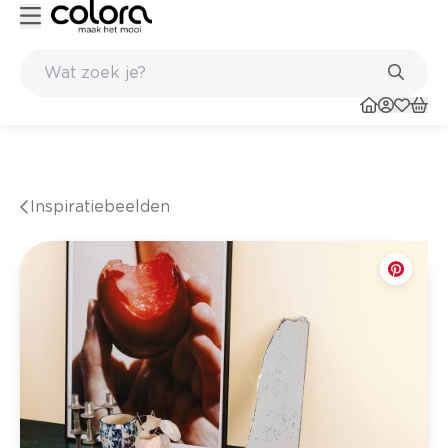
Kleur- en verfadvies aan huis en in de winkel
Inspiratiebeelden