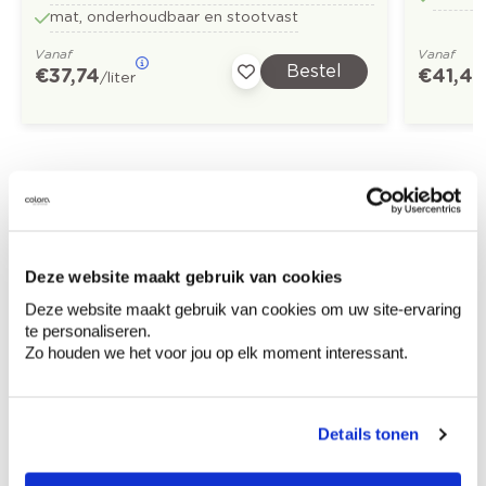
mat, onderhoudbaar en stootvast
Vanaf
Vanaf
Bestel
€ 37,74
€ 41,4
/liter
Ontdek meer inspiratiebeelden voor:
Home office
Modern
Bruin
Off white
Oranje
Geel
Deze website maakt gebruik van cookies
Deze website maakt gebruik van cookies om uw site-ervaring
Stone Art - steenimitatie
te personaliseren.
Zo houden we het voor jou op elk moment interessant.
Details tonen
Kleuradvies aan huis
Ga samen met de kleuradviseur door je