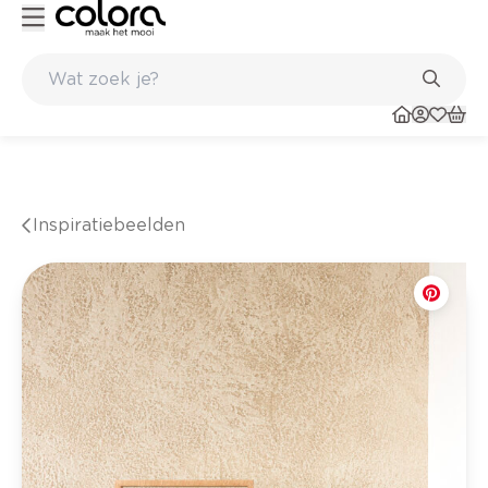
nkel
Belgische kwaliteitsverf van BOSS paints
Inspiratiebeelden