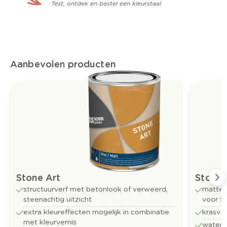
Test, ontdek en bestel een kleurstaal
Aanbevolen producten
Stone Art
Stone 
structuurverf met betonlook of verweerd,
matte 
steenachtig uitzicht
voor S
extra kleureffecten mogelijk in combinatie
krasva
met kleurvernis
water