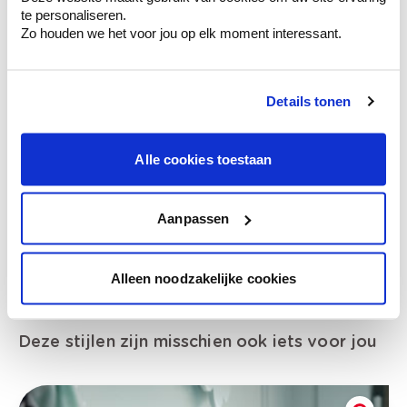
van je muren.
te personaliseren.
Zo houden we het voor jou op elk moment interessant.
Details tonen
Bekijk je kleur in de winkel
Ontdek er kleurechte stalen van je
kleurenselectie.
Alle cookies toestaan
Bekijk er de bijhorende tinten om je kleur
te verfijnen.
Aanpassen
Krijg persoonlijk advies om kleuren te
combineren.
Alleen noodzakelijke cookies
Deze stijlen zijn misschien ook iets voor jou