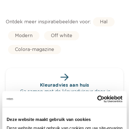
Ontdek meer inspiratiebeelden voor:
Hal
Modern
Off white
Colora-magazine
Kleuradvies aan huis
Ga samen met de kleuradviseur door je
ruimtes.
Krijg kleuradvies op basis van de lichtinval
en je meubels.
Deze website maakt gebruik van cookies
Krijg ineens een technologische check-up
Deze website maakt gebruik van cookies om uw site-ervaring