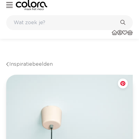
Kleur- en verfadvies aan huis en in de winkel
Inspiratiebeelden