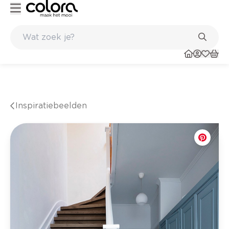
gische kwaliteitsverf van BOSS paints
Topmerken in behang en vinyl
Inspiratiebeelden