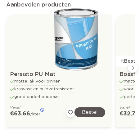
Aanbevolen producten
Bestse
Persisto PU Mat
Bossf
matte lak voor binnen
matte 
krasvast en huidvetresistent
voor b
goed onderhoudbaar
perfect
Vanaf
Vanaf
Bestel
€ 63,66
€ 32,73
/liter