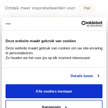
Ontdek meer inspiratiebeelden voor:
Hal
Trap
Modern
Blauw
Off white
Trendkleuren-2024
Deze website maakt gebruik van cookies
Deze website maakt gebruik van cookies om uw site-ervaring
te personaliseren.
Zo houden we het voor jou op elk moment interessant.
Kleuradvies aan huis
Ga samen met de kleuradviseur door je
ruimtes.
Details tonen
Krijg kleuradvies op basis van de lichtinval
en je meubels.
Alle cookies toestaan
Krijg ineens een technologische check-up
van je muren.
Aanpassen