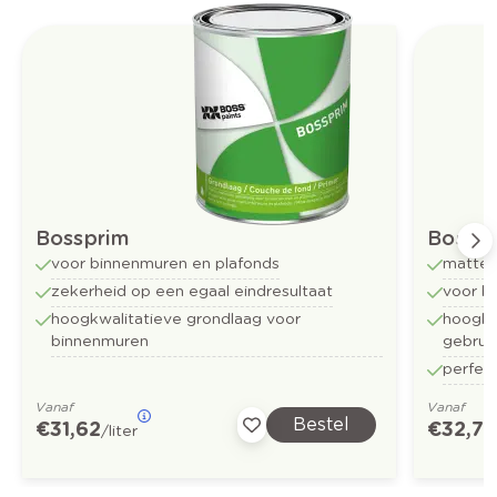
Bossprim
Bossfu
voor binnenmuren en plafonds
matte 
zekerheid op een egaal eindresultaat
voor b
hoogkwalitatieve grondlaag voor
hoogkwa
binnenmuren
gebrui
perfect
Vanaf
Vanaf
Bestel
€ 31,62
€ 32,73
/liter