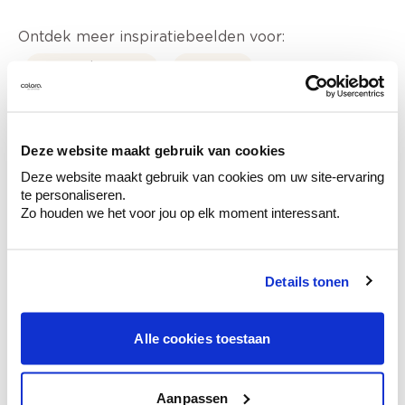
Ontdek meer inspiratiebeelden voor:
Woonkamer
Roze
Colora-magazine
Deze website maakt gebruik van cookies
Deze website maakt gebruik van cookies om uw site-ervaring
te personaliseren.
Zo houden we het voor jou op elk moment interessant.
Kleuradvies aan huis
Ga samen met de kleuradviseur door je
ruimtes.
Details tonen
Krijg kleuradvies op basis van de lichtinval
en je meubels.
Alle cookies toestaan
Krijg ineens een technologische check-up
van je muren.
Aanpassen