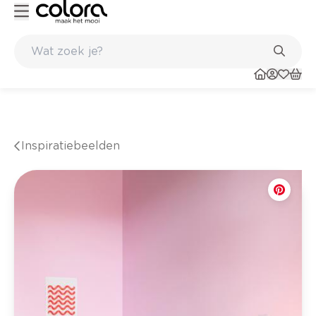
Belgische kwaliteitsverf van BOSS paints
Inspiratiebeelden