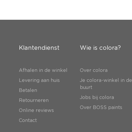
Klantendienst
Wie is colora?
Afhalen in de winkel
Over colora
Levering aan huis
Je colora-winkel in d
buurt
Betalen
Jobs bij colora
Retourneren
Over BOSS paints
Online reviews
Contact