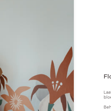
Fl
Laa
blo
Beh