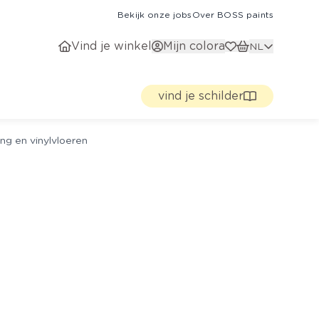
Bekijk onze jobs
Over BOSS paints
Vind je winkel
Mijn colora
NL
vind je schilder
ng en vinylvloeren