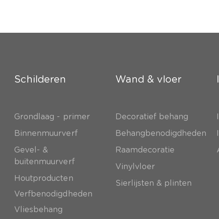
Schilderen
Wand & vloer
Grondlaag - primer
Decoratief behang
e
Binnenmuurverf
Behangbenodigdheden
Gevel- &
Raamdecoratie
buitenmuurverf
Vinylvloer
Houtproducten
Sierlijsten & plinten
Verfbenodigdheden
Vliesbehang