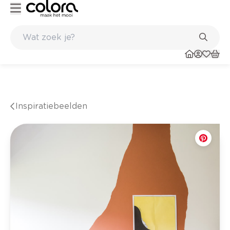
n in de winkel
Belgische kwaliteitsverf van BOSS paints
Inspiratiebeelden