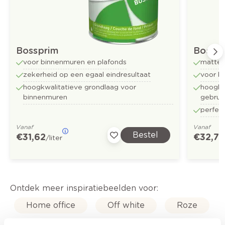
Bossprim
Bossfu
voor binnenmuren en plafonds
matte 
zekerheid op een egaal eindresultaat
voor b
hoogkwalitatieve grondlaag voor
hoogkwa
binnenmuren
gebrui
perfect
Vanaf
Vanaf
Bestel
€ 31,62
€ 32,73
/liter
Ontdek meer inspiratiebeelden voor:
Home office
Off white
Roze