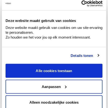
Kleuradvies aan huis
Deze website maakt gebruik van cookies
Ga samen met de kleuradviseur door je
Deze website maakt gebruik van cookies om uw site-ervaring
ruimtes.
te personaliseren.
Zo houden we het voor jou op elk moment interessant.
Krijg kleuradvies op basis van de lichtinval
en je meubels.
Krijg ineens een technologische check-up
Details tonen
van je muren.
Alle cookies toestaan
Bekijk je kleur in de winkel
Aanpassen
Ontdek er kleurechte stalen van je
kleurenselectie.
Alleen noodzakelijke cookies
Bekijk er de bijhorende tinten om je kleur