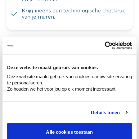
Krijg ineens een technologische check-up
van je muren.
Bekijk je kleur in de winkel
Ontdek er kleurechte stalen van je
kleurenselectie.
Deze website maakt gebruik van cookies
Deze website maakt gebruik van cookies om uw site-ervaring
Bekijk er de bijhorende tinten om je kleur
te personaliseren.
te verfijnen.
Zo houden we het voor jou op elk moment interessant.
Krijg persoonlijk advies om kleuren te
combineren.
Details tonen
Alle cookies toestaan
Deze stijlen zijn misschien ook iets voor jou