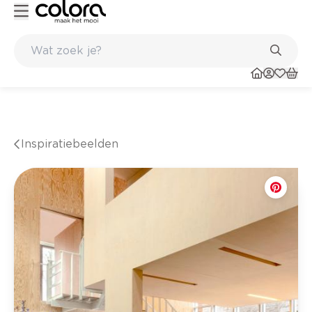
Topmerken in behang en vinylvloeren
Inspiratiebeelden