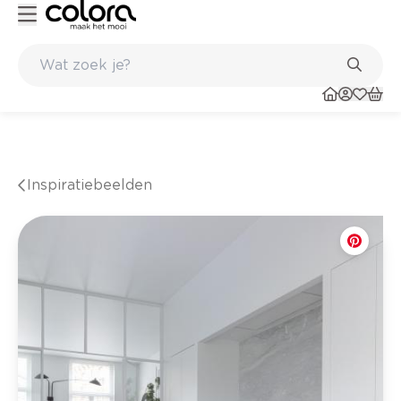
eur- en verfadvies aan huis en in de winkel
Belgische kwaliteitsverf
Inspiratiebeelden