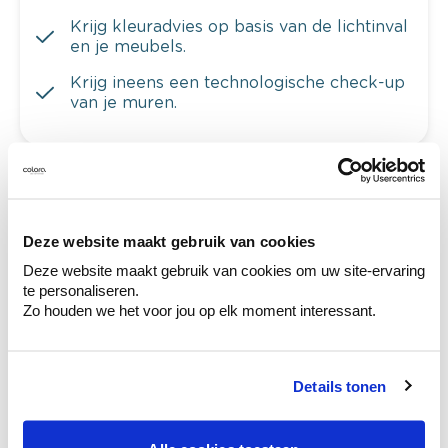
Krijg kleuradvies op basis van de lichtinval
en je meubels.
Krijg ineens een technologische check-up
van je muren.
Bekijk je kleur in de winkel
Deze website maakt gebruik van cookies
Ontdek er kleurechte stalen van je
kleurenselectie.
Deze website maakt gebruik van cookies om uw site-ervaring
te personaliseren.
Bekijk er de bijhorende tinten om je kleur
Zo houden we het voor jou op elk moment interessant.
te verfijnen.
Krijg persoonlijk advies om kleuren te
combineren.
Details tonen