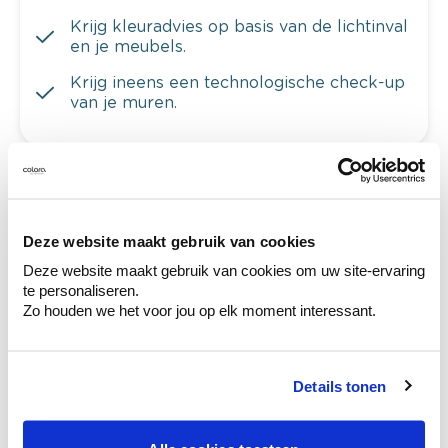
Krijg kleuradvies op basis van de lichtinval
en je meubels.
Krijg ineens een technologische check-up
van je muren.
Bekijk je kleur in de winkel
Deze website maakt gebruik van cookies
Ontdek er kleurechte stalen van je
kleurenselectie.
Deze website maakt gebruik van cookies om uw site-ervaring
te personaliseren.
Bekijk er de bijhorende tinten om je kleur
Zo houden we het voor jou op elk moment interessant.
te verfijnen.
Krijg persoonlijk advies om kleuren te
combineren.
Details tonen