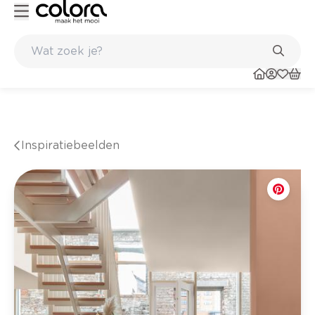
de winkel
Belgische kwaliteitsverf van BOSS paints
Inspiratiebeelden