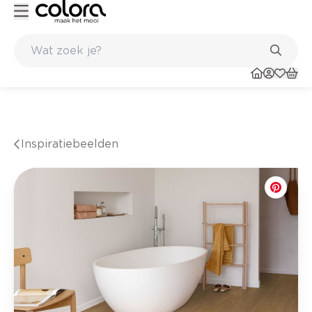
Kleur- en verfadvies aan huis en in de winkel
Inspiratiebeelden