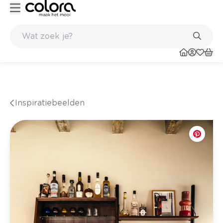
nkel
Belgische kwaliteitsverf van BOSS paints
Inspiratiebeelden