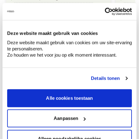
hoogkwalitatieve grondlaag voor
perfect
binnenmuren
Vanaf
Vanaf
Bestel
€ 31,62
€ 32,73
/liter
Deze website maakt gebruik van cookies
Deze website maakt gebruik van cookies om uw site-ervaring
te personaliseren.
Zo houden we het voor jou op elk moment interessant.
Ontdek meer inspiratiebeelden voor:
Eetkamer
Woonkamer
Details tonen
Industrieel
Off white
Alle cookies toestaan
Colora-magazine
Aanpassen
Alleen noodzakelijke cookies