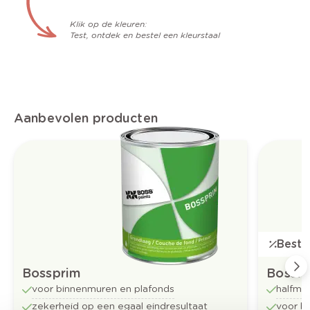
Klik op de kleuren:
Test, ontdek en bestel een kleurstaal
Aanbevolen producten
Bestse
Bossprim
Bossfl
voor binnenmuren en plafonds
halfma
zekerheid op een egaal eindresultaat
voor b