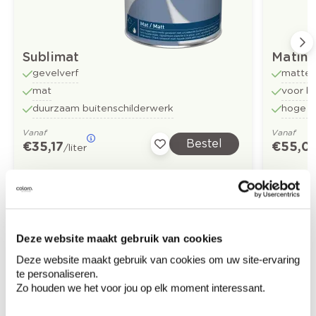
Sublimat
Matin
gevelverf
matte 
mat
voor b
duurzaam buitenschilderwerk
hoge b
Vanaf
Vanaf
Bestel
€ 35,17
€ 55,0
/liter
Ontdek meer inspiratiebeelden voor:
Gevel
Deze website maakt gebruik van cookies
Deze website maakt gebruik van cookies om uw site-ervaring
Modern
Off black
Geel
te personaliseren.
Zo houden we het voor jou op elk moment interessant.
Groen
Blauw