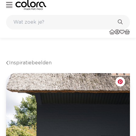
Kleur- en verfadvies aan huis en in de winkel
Inspiratiebeelden