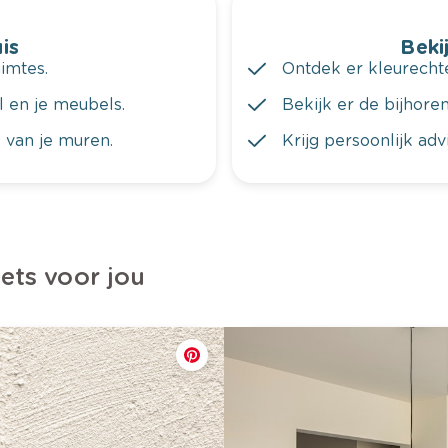
is
Bekij
imtes.
Ontdek er kleurechte
al en je meubels.
Bekijk er de bijhoren
 van je muren.
Krijg persoonlijk ad
iets voor jou