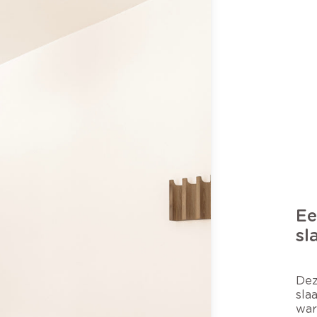
Ee
sl
Dez
sla
war