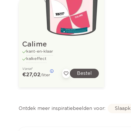
Calime
kant-en-klaar
kalkeffect
Vanaf
Bestel
€ 27,02
/liter
Ontdek meer inspiratiebeelden voor:
Slaap