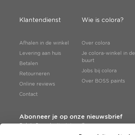
Klantendienst
Wie is colora?
Afhalen in de winkel
Over colora
Levering aan huis
Je colora-winkel in d
buurt
Betalen
Jobs bij colora
Retourneren
Over BOSS paints
Online reviews
Contact
Abonneer je op onze nieuwsbrief
En krijg 5 euro korting in je mailbox