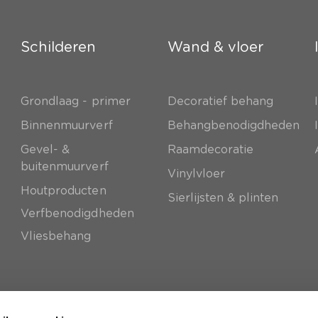
Schilderen
Wand & vloer
Grondlaag - primer
Decoratief behang
e
Binnenmuurverf
Behangbenodigdheden
Gevel- &
Raamdecoratie
buitenmuurverf
Vinylvloer
Houtproducten
Sierlijsten & plinten
Verfbenodigdheden
Vliesbehang