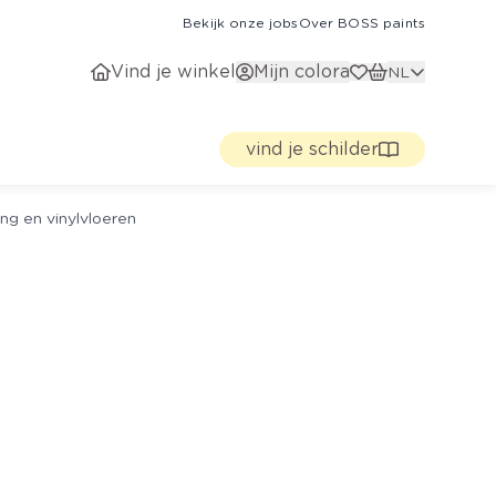
Bekijk onze jobs
Over BOSS paints
Vind je winkel
Mijn colora
NL
vind je schilder
ng en vinylvloeren