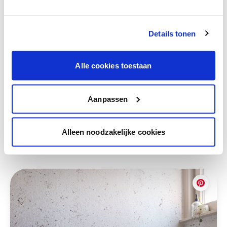
Bekijk je kleur in de winkel
Ontdek er kleurechte stalen van je
Details tonen
kleurenselectie.
Bekijk er de bijhorende tinten om je kleur
te verfijnen.
Alle cookies toestaan
Krijg persoonlijk advies om kleuren te
combineren.
Aanpassen
Alleen noodzakelijke cookies
Deze stijlen zijn misschien ook iets voor jou