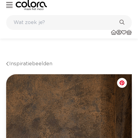
 winkel
Belgische kwaliteitsverf van BOSS paints
Inspiratiebeelden