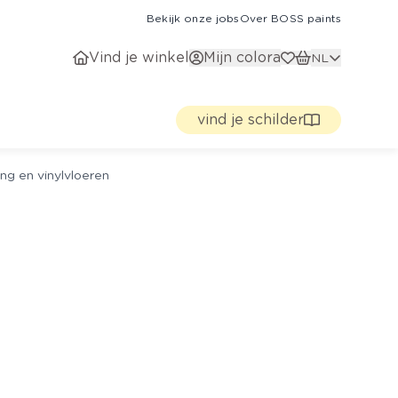
Bekijk onze jobs
Over BOSS paints
Vind je winkel
Mijn colora
NL
vind je schilder
ng en vinylvloeren