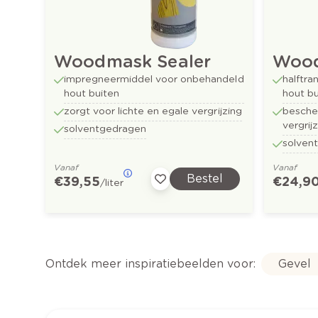
Woodmask Sealer
Wood
impregneermiddel voor onbehandeld
halftra
hout buiten
hout bu
zorgt voor lichte en egale vergrijzing
besche
vergrij
solventgedragen
solven
Vanaf
Vanaf
Bestel
€ 39,55
€ 24,9
/liter
Ontdek meer inspiratiebeelden voor:
Gevel