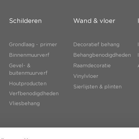
Schilderen
Wand & vloer
Grondlaag - primer
Decoratief behang
e
Binnenmuurverf
Behangbenodigdheden
Gevel- &
Raamdecoratie
buitenmuurverf
Vinylvloer
Houtproducten
Sierlijsten & plinten
Verfbenodigdheden
Vliesbehang