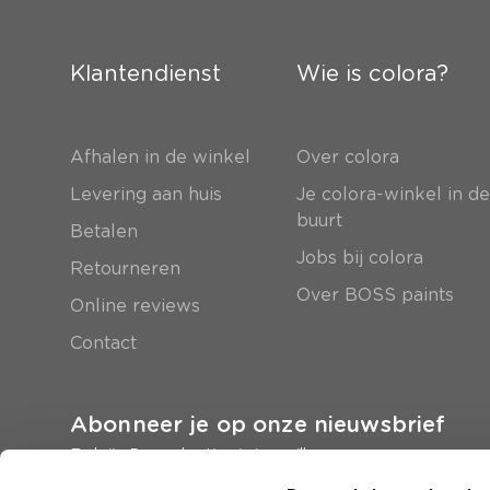
Klantendienst
Wie is colora?
Afhalen in de winkel
Over colora
Levering aan huis
Je colora-winkel in d
buurt
Betalen
Jobs bij colora
Retourneren
Over BOSS paints
Online reviews
Contact
Abonneer je op onze nieuwsbrief
En krijg 5 euro korting in je mailbox