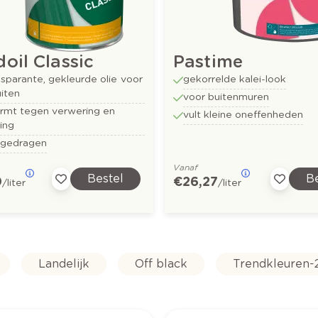
oil Classic
Pastime
nsparante, gekleurde olie voor
gekorrelde kalei-look
iten
voor buitenmuren
rmt tegen verwering en
vult kleine oneffenheden
zing
tgedragen
Vanaf
Bestel
Be
0
€ 26,27
/liter
/liter
Landelijk
Off black
Trendkleuren-