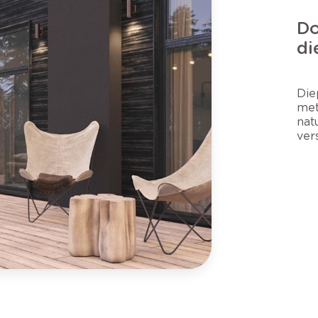
Do
di
Die
met
nat
ver