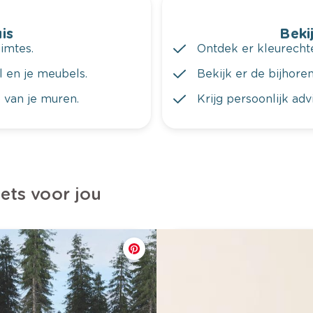
is
Bekij
imtes.
Ontdek er kleurechte
al en je meubels.
Bekijk er de bijhoren
 van je muren.
Krijg persoonlijk ad
iets voor jou