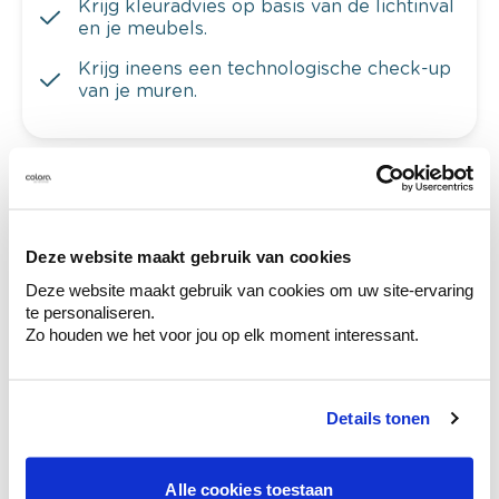
Krijg kleuradvies op basis van de lichtinval
en je meubels.
Krijg ineens een technologische check-up
van je muren.
Bekijk je kleur in de winkel
Ontdek er kleurechte stalen van je
Deze website maakt gebruik van cookies
kleurenselectie.
Deze website maakt gebruik van cookies om uw site-ervaring
Bekijk er de bijhorende tinten om je kleur
te personaliseren.
te verfijnen.
Zo houden we het voor jou op elk moment interessant.
Krijg persoonlijk advies om kleuren te
combineren.
Details tonen
Alle cookies toestaan