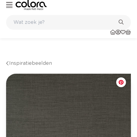
Belgische kwaliteitsverf van BOSS paints
Inspiratiebeelden