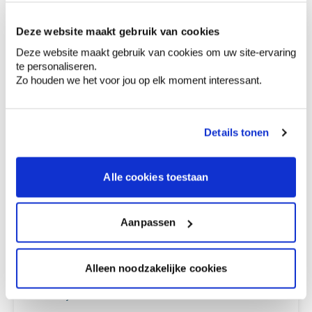
Deze website maakt gebruik van cookies
Deze website maakt gebruik van cookies om uw site-ervaring
te personaliseren.
Ontdek meer inspiratiebeelden voor:
Hal
Zo houden we het voor jou op elk moment interessant.
Modern
Off white
Groen
Details tonen
Colora-magazine
Alle cookies toestaan
Aanpassen
Kleuradvies aan huis
Ga samen met de kleuradviseur door je
ruimtes.
Alleen noodzakelijke cookies
Krijg kleuradvies op basis van de lichtinval
en je meubels.