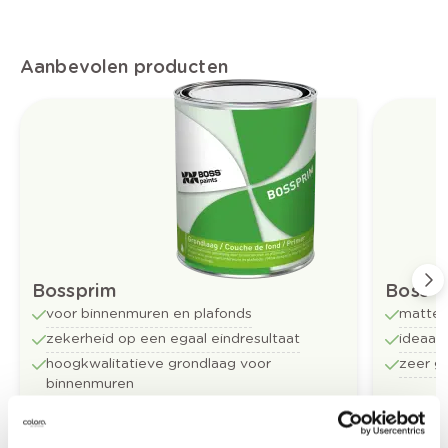
Aanbevolen producten
Bossprim
Boss-t
voor binnenmuren en plafonds
matte 
zekerheid op een egaal eindresultaat
ideaal
hoogkwalitatieve grondlaag voor
zeer g
binnenmuren
Vanaf
Vanaf
Bestel
€ 31,62
€ 39,18
/liter