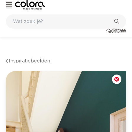
de winkel
Belgische kwaliteitsverf van BOSS paints
Inspiratiebeelden