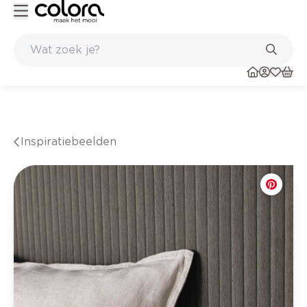
Kleur- en verfadvies aan huis en in de winkel
Inspiratiebeelden