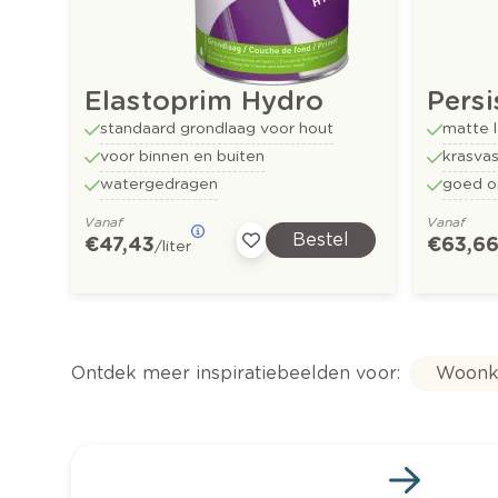
Elastoprim Hydro
Pers
standaard grondlaag voor hout
matte l
voor binnen en buiten
krasvas
watergedragen
goed o
Vanaf
Vanaf
Bestel
€ 47,43
€ 63,6
/liter
Ontdek meer inspiratiebeelden voor:
Woonk