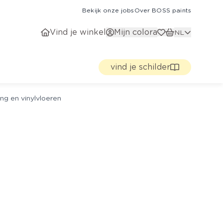
Bekijk onze jobs
Over BOSS paints
Vind je winkel
Mijn colora
NL
vind je schilder
ng en vinylvloeren