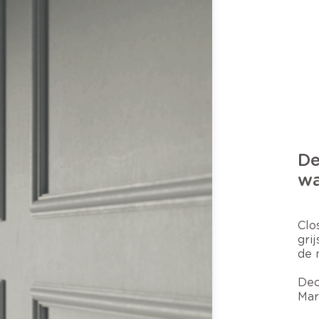
De
wa
Clo
gri
de 
Dec
Mar