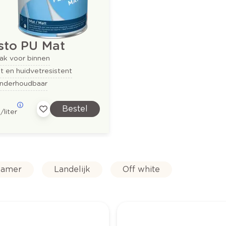
isto PU Mat
ak voor binnen
t en huidvetresistent
nderhoudbaar
Bestel
6
/liter
amer
Landelijk
Off white