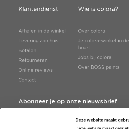
Klantendienst
Wie is colora?
Afhalen in de winkel
Over colora
Levering aan huis
Je colora-winkel in d
buurt
Betalen
Jobs bij colora
Retourneren
Over BOSS paints
Online reviews
Contact
Abonneer je op onze nieuwsbrief
En krijg 5 euro korting in je mailbox
Deze website maakt gebru
Inschrijven
Deze website maakt gebruik 