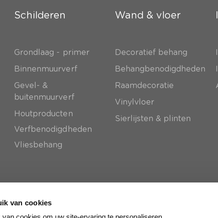
Schilderen
Wand & vloer
Grondlaag - primer
Decoratief behang
e
Binnenmuurverf
Behangbenodigdheden
Gevel- &
Raamdecoratie
buitenmuurverf
Vinylvloer
Houtproducten
Sierlijsten & plinten
Verfbenodigdheden
Vliesbehang
ik van cookies
van cookies om uw site-ervaring te personaliseren.