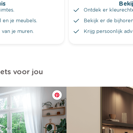
is
Bekij
imtes.
Ontdek er kleurechte
al en je meubels.
Bekijk er de bijhoren
 van je muren.
Krijg persoonlijk ad
iets voor jou