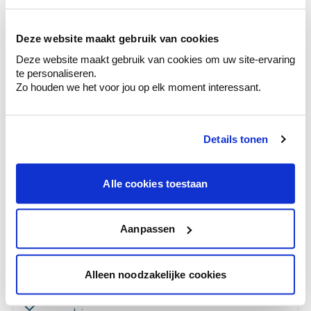
Kleuradvies aan huis
Ga samen met de kleuradviseur door je
Deze website maakt gebruik van cookies
ruimtes.
Deze website maakt gebruik van cookies om uw site-ervaring
Krijg kleuradvies op basis van de lichtinval
te personaliseren.
en je meubels.
Zo houden we het voor jou op elk moment interessant.
Krijg ineens een technologische check-up
van je muren.
Details tonen
Alle cookies toestaan
Bekijk je kleur in de winkel
Ontdek er kleurechte stalen van je
Aanpassen
kleurenselectie.
Bekijk er de bijhorende tinten om je kleur
Alleen noodzakelijke cookies
te verfijnen.
Krijg persoonlijk advies om kleuren te