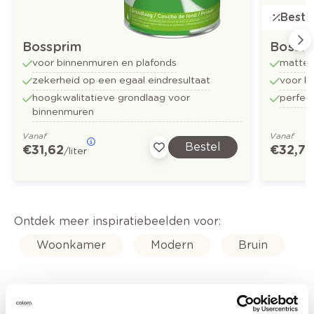
Bestse
Bossprim
Bossf
voor binnenmuren en plafonds
matte 
zekerheid op een egaal eindresultaat
voor b
hoogkwalitatieve grondlaag voor
perfect
binnenmuren
Vanaf
Vanaf
Bestel
€ 31,62
€ 32,73
/liter
Ontdek meer inspiratiebeelden voor:
Woonkamer
Modern
Bruin