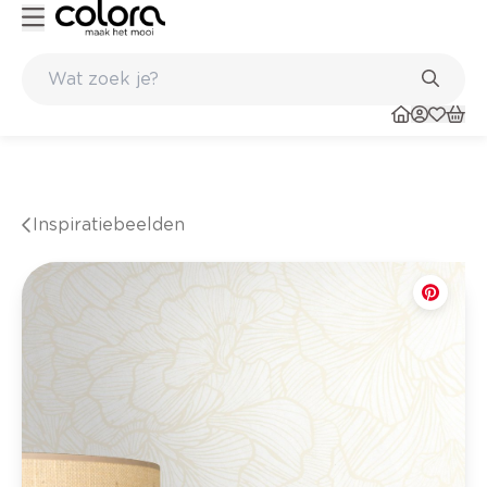
nkel
Belgische kwaliteitsverf van BOSS paints
Inspiratiebeelden