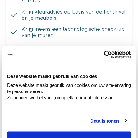
ruimtes.
Krijg kleuradvies op basis van de lichtinval
en je meubels.
Krijg ineens een technologische check-up
van je muren.
Bekijk je kleur in de winkel
Deze website maakt gebruik van cookies
Ontdek er kleurechte stalen van je
kleurenselectie.
Deze website maakt gebruik van cookies om uw site-ervaring
te personaliseren.
Bekijk er de bijhorende tinten om je kleur
Zo houden we het voor jou op elk moment interessant.
te verfijnen.
Krijg persoonlijk advies om kleuren te
combineren.
Details tonen