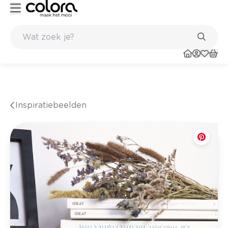
inkel
Belgische kwaliteitsverf van BOSS paints
Inspiratiebeelden