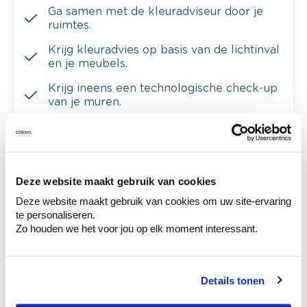
Ga samen met de kleuradviseur door je
ruimtes.
Krijg kleuradvies op basis van de lichtinval
en je meubels.
Krijg ineens een technologische check-up
van je muren.
Deze website maakt gebruik van cookies
Bekijk je kleur in de winkel
Ontdek er kleurechte stalen van je
Deze website maakt gebruik van cookies om uw site-ervaring
kleurenselectie.
te personaliseren.
Zo houden we het voor jou op elk moment interessant.
Bekijk er de bijhorende tinten om je kleur
te verfijnen.
Krijg persoonlijk advies om kleuren te
Details tonen
combineren.