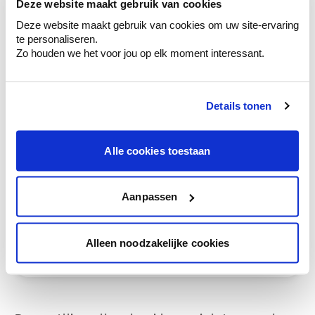
Krijg kleuradvies op basis van de lichtinval
Deze website maakt gebruik van cookies
en je meubels.
Deze website maakt gebruik van cookies om uw site-ervaring
te personaliseren.
Krijg ineens een technologische check-up
Zo houden we het voor jou op elk moment interessant.
van je muren.
Details tonen
Bekijk je kleur in de winkel
Alle cookies toestaan
Ontdek er kleurechte stalen van je
kleurenselectie.
Bekijk er de bijhorende tinten om je kleur
Aanpassen
te verfijnen.
Krijg persoonlijk advies om kleuren te
Alleen noodzakelijke cookies
combineren.