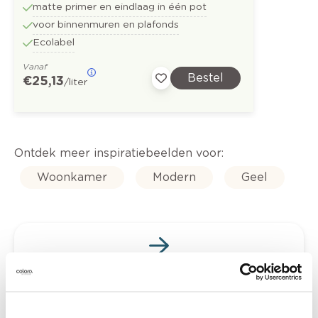
matte primer en eindlaag in één pot
voor binnenmuren en plafonds
Ecolabel
Vanaf
Bestel
€ 25,13
/liter
Ontdek meer inspiratiebeelden voor:
Woonkamer
Modern
Geel
Kleuradvies aan huis
Ga samen met de kleuradviseur door je
ruimtes.