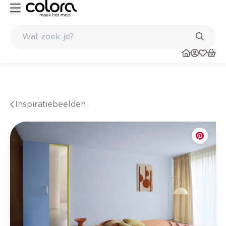
nkel
Belgische kwaliteitsverf van BOSS paints
Inspiratiebeelden