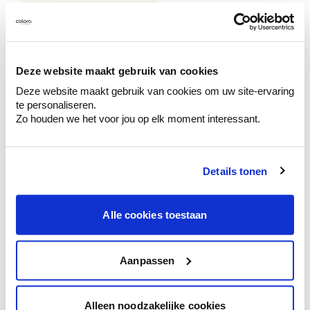
Deze website maakt gebruik van cookies
Kleuradvies aan huis
Deze website maakt gebruik van cookies om uw site-ervaring
Ga samen met de kleuradviseur door je
te personaliseren.
ruimtes.
Zo houden we het voor jou op elk moment interessant.
Krijg kleuradvies op basis van de lichtinval
en je meubels.
Details tonen
Krijg ineens een technologische check-up
van je muren.
Alle cookies toestaan
Aanpassen
Bekijk je kleur in de winkel
Ontdek er kleurechte stalen van je
kleurenselectie.
Alleen noodzakelijke cookies