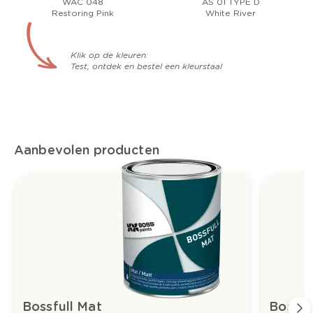
WAC 048
AS 01 TYPE D
Restoring Pink
White River
Klik op de kleuren:
Test, ontdek en bestel een kleurstaal
Aanbevolen producten
Bossfull Mat
Bossful