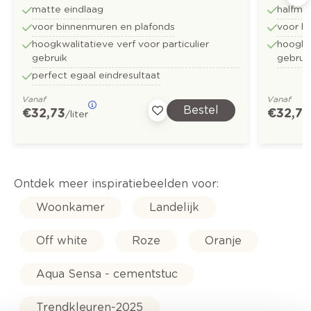
matte eindlaag
halfma
voor binnenmuren en plafonds
voor b
hoogkwalitatieve verf voor particulier
hoogkwa
gebruik
gebrui
perfect egaal eindresultaat
Vanaf
Vanaf
Bestel
€ 32,73
€ 32,73
/liter
Ontdek meer inspiratiebeelden voor:
Woonkamer
Landelijk
Off white
Roze
Oranje
Aqua Sensa - cementstuc
Trendkleuren-2025