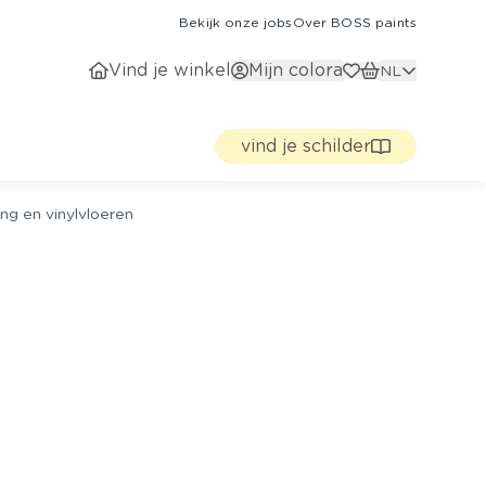
Bekijk onze jobs
Over BOSS paints
Vind je winkel
Mijn colora
NL
vind je schilder
ng en vinylvloeren