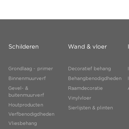
Schilderen
Wand & vloer
Grondlaag - primer
Decoratief behang
e
Binnenmuurverf
Behangbenodigdheden
Gevel- &
Raamdecoratie
buitenmuurverf
Vinylvloer
Houtproducten
Sierlijsten & plinten
Verfbenodigdheden
Vliesbehang