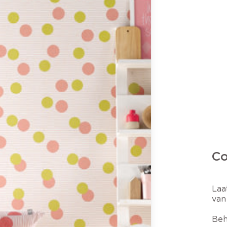
Co
Laa
van
Beh