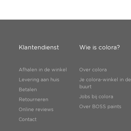
Klantendienst
Wie is colora?
Afhalen in de winkel
Over colora
Levering aan huis
Je colora-winkel in d
buurt
Betalen
Jobs bij colora
Retourneren
Over BOSS paints
Online reviews
Contact