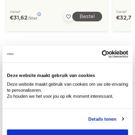
Vanaf
Vanaf
Bestel
€ 31,62
€ 32,73
/liter
Ontdek meer inspiratiebeelden voor:
Home office
Slaapkamer
Modern
Blauw
Metallic
Deze website maakt gebruik van cookies
Deze website maakt gebruik van cookies om uw site-ervaring
Geel
Metallic Chic - metallieke verf
te personaliseren.
Zo houden we het voor jou op elk moment interessant.
Details tonen
Kleuradvies aan huis
Ga samen met de kleuradviseur door je