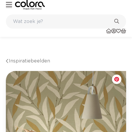
nkel
Belgische kwaliteitsverf van BOSS paints
Inspiratiebeelden