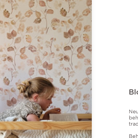
B
Neu
beh
tra
Beh