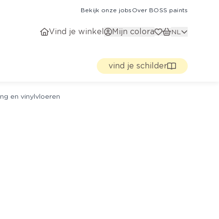
Bekijk onze jobs
Over BOSS paints
Vind je winkel
Mijn colora
NL
vind je schilder
ng en vinylvloeren