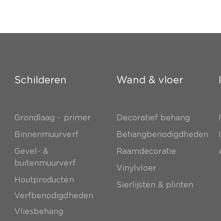
Schilderen
Wand & vloer
Grondlaag - primer
Decoratief behang
e
Binnenmuurverf
Behangbenodigdheden
Gevel- &
Raamdecoratie
buitenmuurverf
Vinylvloer
Houtproducten
Sierlijsten & plinten
Verfbenodigdheden
Vliesbehang