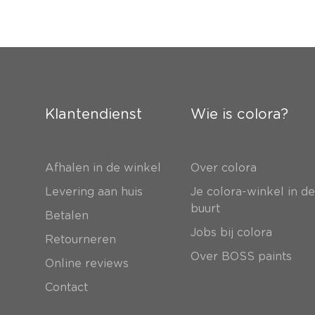
Klantendienst
Wie is colora?
Afhalen in de winkel
Over colora
Levering aan huis
Je colora-winkel in d
buurt
Betalen
Jobs bij colora
Retourneren
Over BOSS paints
Online reviews
Contact