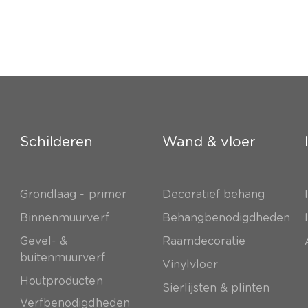
Schilderen
Wand & vloer
Grondlaag - primer
Decoratief behang
e
Binnenmuurverf
Behangbenodigdheden
Gevel- &
Raamdecoratie
buitenmuurverf
Vinylvloer
Houtproducten
Sierlijsten & plinten
Verfbenodigdheden