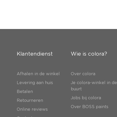
Klantendienst
Wie is colora?
Afhalen in de winkel
Over colora
Levering aan huis
Je colora-winkel in d
buurt
Betalen
Jobs bij colora
Retourneren
Over BOSS paints
Online reviews