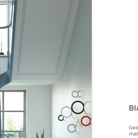
Bl
Gee
mak