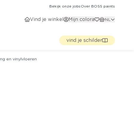
Bekijk onze jobs
Over BOSS paints
Vind je winkel
Mijn colora
NL
vind je schilder
ng en vinylvloeren