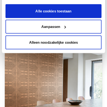
combineren.
Alle cookies toestaan
Aanpassen
Deze stijlen zijn misschien ook iets voor jou
Alleen noodzakelijke cookies