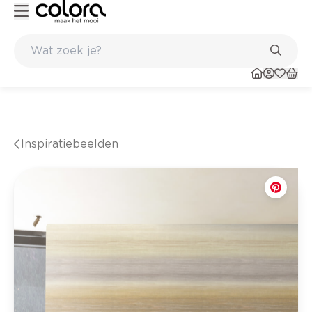
Belgische kwaliteitsverf van BOSS paints
Inspiratiebeelden