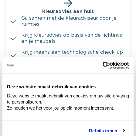
Kleuradvies aan huis
Ga samen met de kleuradviseur door je
ruimtes.
Krijg kleuradvies op basis van de lichtinval
en je meubels.
Krijg ineens een technologische check-up
van je muren.
Deze website maakt gebruik van cookies
Bekijk je kleur in de winkel
Deze website maakt gebruik van cookies om uw site-ervaring
Ontdek er kleurechte stalen van je
te personaliseren.
kleurenselectie.
Zo houden we het voor jou op elk moment interessant.
Bekijk er de bijhorende tinten om je kleur
te verfijnen.
Details tonen
Krijg persoonlijk advies om kleuren te