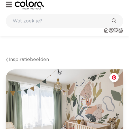
en in de winkel
Belgische kwaliteitsverf van BOSS paints
Inspiratiebeelden