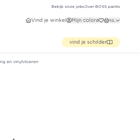
Bekijk onze jobs
Over BOSS paints
Vind je winkel
Mijn colora
NL
vind je schilder
ng en vinylvloeren