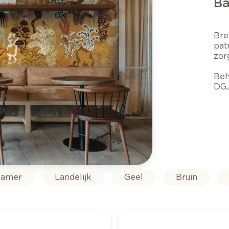
Ba
Bre
pat
zor
Beh
DGJ
amer
Landelijk
Geel
Bruin