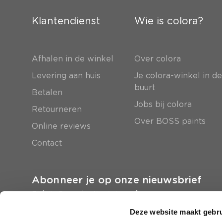
Klantendienst
Wie is colora?
Afhalen in de winkel
Over colora
Levering aan huis
Je colora-winkel in d
buurt
Betalen
Jobs bij colora
Retourneren
Over BOSS paints
Online reviews
Contact
Abonneer je op onze nieuwsbrief
En krijg 5 euro korting in je mailbox
Deze website maakt gebru
Inschrijven