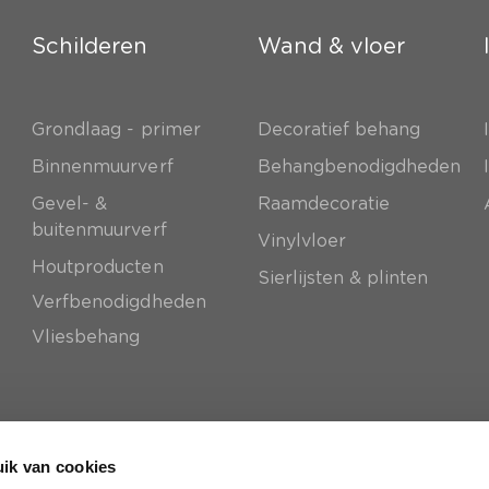
Schilderen
Wand & vloer
Grondlaag - primer
Decoratief behang
e
Binnenmuurverf
Behangbenodigdheden
Gevel- &
Raamdecoratie
buitenmuurverf
Vinylvloer
Houtproducten
Sierlijsten & plinten
Verfbenodigdheden
Vliesbehang
ik van cookies