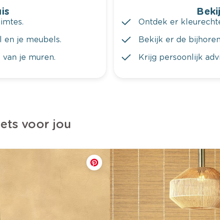
is
Bekij
imtes.
Ontdek er kleurechte
al en je meubels.
Bekijk er de bijhoren
 van je muren.
Krijg persoonlijk ad
iets voor jou