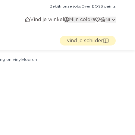
Bekijk onze jobs
Over BOSS paints
Vind je winkel
Mijn colora
NL
vind je schilder
ng en vinylvloeren