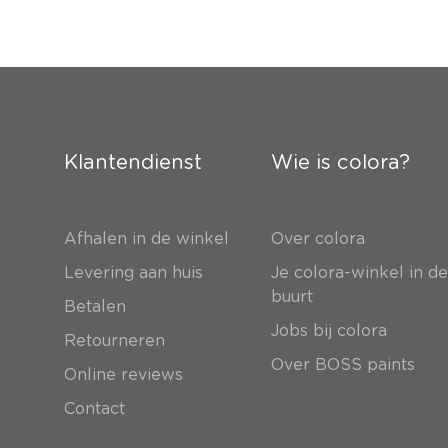
Klantendienst
Wie is colora?
Afhalen in de winkel
Over colora
Levering aan huis
Je colora-winkel in d
buurt
Betalen
Jobs bij colora
Retourneren
Over BOSS paints
Online reviews
Contact