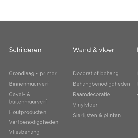
Schilderen
Wand & vloer
Grondlaag - primer
Decoratief behang
e
Binnenmuurverf
Behangbenodigdheden
Gevel- &
Raamdecoratie
buitenmuurverf
Vinylvloer
Houtproducten
Sierlijsten & plinten
Verfbenodigdheden
Vliesbehang