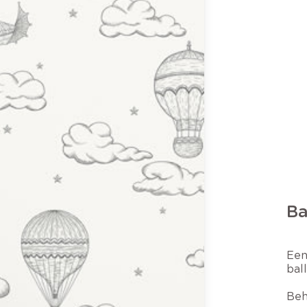
Ba
Een
bal
Beh