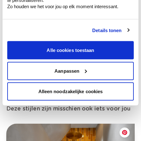
te personaliseren.
Zo houden we het voor jou op elk moment interessant.
Bekijk je kleur in de winkel
Details tonen
Ontdek er kleurechte stalen van je
kleurenselectie.
Alle cookies toestaan
Bekijk er de bijhorende tinten om je kleur
te verfijnen.
Krijg persoonlijk advies om kleuren te
Aanpassen
combineren.
Alleen noodzakelijke cookies
Deze stijlen zijn misschien ook iets voor jou