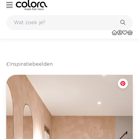
e winkel
Belgische kwaliteitsverf van BOSS paints
Inspiratiebeelden